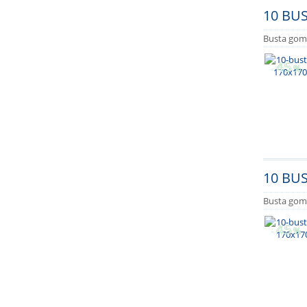
10 BU
Busta gomm
45
-
%
10 BU
Busta gomm
45
-
%