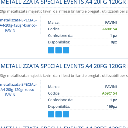
METALLIZZATA SPECIAL EVENTS A4 20FG 120GR 
0gr metallizzata majestic favini dai riflessi brillanti e pregiati. utilizzabili p
Marca:
FAVINI
Codice:
A690154
Confezione da:
1 pz
Disponibilità:
0pz
METALLIZZATA SPECIAL EVENTS A4 20FG 120GR
0gr metallizzata majestic favini dai riflessi brillanti e pregiati. utilizzabili p
Marca:
FAVINI
Codice:
A69C154
Confezione da:
1 pz
Disponibilità:
169pz