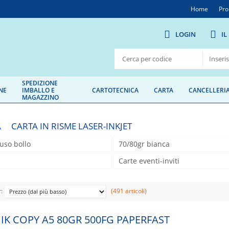
Home
Pro
LOGIN
IL
SPEDIZIONE
NE
IMBALLO E
CARTOTECNICA
CARTA
CANCELLERI
MAGAZZINO
A
CARTA IN RISME LASER-INKJET
-uso bollo
70/80gr bianca
Carte eventi-inviti
r:
(491 articoli)
IK COPY A5 80GR 500FG PAPERFAST