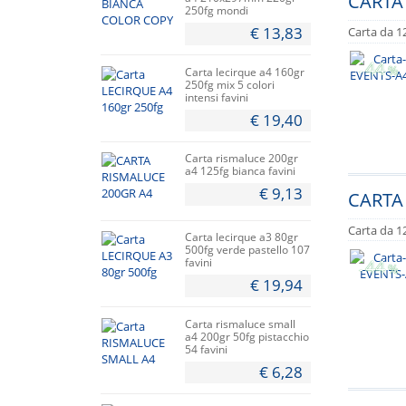
CARTA 
250fg mondi
€ 13,83
Carta da 12
44
-
%
Carta lecirque a4 160gr
250fg mix 5 colori
intensi favini
€ 19,40
Carta rismaluce 200gr
a4 125fg bianca favini
€ 9,13
CARTA 
Carta da 12
Carta lecirque a3 80gr
500fg verde pastello 107
favini
44
-
%
€ 19,94
Carta rismaluce small
a4 200gr 50fg pistacchio
54 favini
€ 6,28