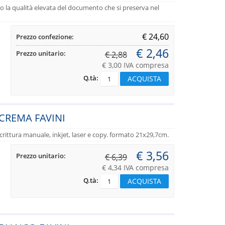
no la qualità elevata del documento che si preserva nel
€ 24,60
Prezzo confezione:
€ 2,46
Prezzo unitario:
€ 2,88
€ 3,00 IVA compresa
Q.tà:
 CREMA FAVINI
er scrittura manuale, inkjet, laser e copy. formato 21x29,7cm.
€ 3,56
Prezzo unitario:
€ 6,39
€ 4,34 IVA compresa
Q.tà: