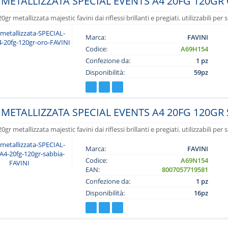
METALLIZZATA SPECIAL EVENTS A4 20FG 120GR 
0gr metallizzata majestic favini dai riflessi brillanti e pregiati. utilizzabili p
Marca:
FAVINI
Codice:
A69H154
Confezione da:
1 pz
Disponibilità:
59pz
METALLIZZATA SPECIAL EVENTS A4 20FG 120GR 
0gr metallizzata majestic favini dai riflessi brillanti e pregiati. utilizzabili p
Marca:
FAVINI
Codice:
A69N154
EAN:
8007057719581
Confezione da:
1 pz
Disponibilità:
16pz