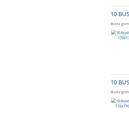
10 BU
Busta gomm
45
-
%
10 BUS
Busta gomm
45
-
%