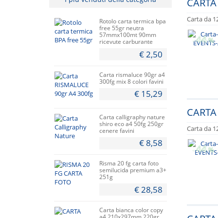
CARTA 
Carta da 12
Rotolo carta termica bpa
free 55gr neutra
57mmx100mt 90mm
44
-
%
ricevute carburante
€ 2,50
Carta rismaluce 90gr a4
300fg mix 8 colori favini
€ 15,29
CARTA 
Carta calligraphy nature
shiro eco a4 50fg 250gr
Carta da 12
cenere favini
€ 8,58
44
-
%
Risma 20 fg carta foto
semilucida premium a3+
251g
€ 28,58
Carta bianca color copy
a4 210x297mm 220gr