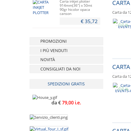
CARTA 
Carta inkjet plotter
914mm(36") x 50mt
90gr hicolor opaca
Carta da 12
canson
€ 35,72
44
-
%
PROMOZIONI
I PIÙ VENDUTI
NOVITÀ
CARTA 
CONSIGLIATI DA NOI
Carta da 12
SPEDIZIONI GRATIS
44
-
%
da €
79,00 i.e.
CARTA