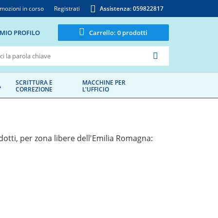
mozioni in corso
Registrati
Assistenza: 059822817
 MIO PROFILO
Carrello:
0 prodotti
SCRITTURA E
MACCHINE PER
A
CORREZIONE
L'UFFICIO
dotti, per zona libere dell'Emilia Romagna: