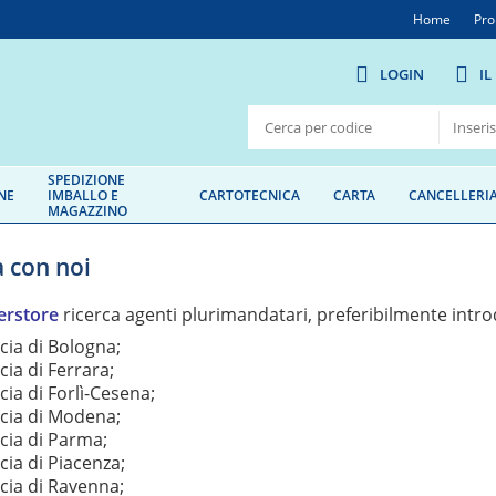
Home
Pro
LOGIN
IL
SPEDIZIONE
NE
IMBALLO E
CARTOTECNICA
CARTA
CANCELLERI
MAGAZZINO
 con noi
erstore
ricerca agenti plurimandatari, preferibilmente intro
cia di Bologna;
cia di Ferrara;
cia di Forlì-Cesena;
cia di Modena;
cia di Parma;
cia di Piacenza;
cia di Ravenna;