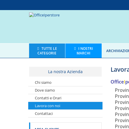
TUTTE LE
I NOSTRI
ARCHIVIAZIO
CATEGORIE
MARCHI
Lavora
La nostra Azienda
Office
I
p
Chi siamo
Provin
Dove siamo
Provin
Contatti e Orari
Provin
Lavora con noi
Provin
Contattaci
Provin
Provin
Provin